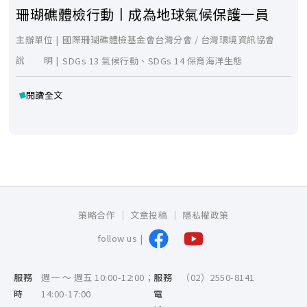
珊瑚礁體檢行動丨成為地球氣候保護一員
主辦單位 |
國際珊瑚礁體檢基金會台灣分會
/
台灣環境資訊協會
說 明 |
SDGs 13 氣候行動、SDGs 14 保育海洋生態
閱讀全文
策略合作
文章投稿
隱私權政策
follow us |
服務
週一 ～ 週五 10:00-12:00；
服務
（02）2550-8141
時
14:00-17:00
電