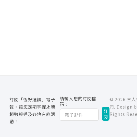
請輸入您的訂閱信
訂閱「恆好選讀」電子
© 2026 
箱：
報，讓您定期掌握永續
司. Design 
訂
趨勢報導及各地有趣活
Rights Rese
閱
動！