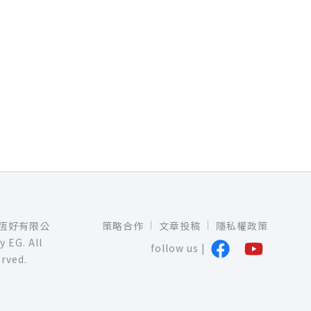
三人恆好有限公
策略合作
文章投稿
隱私權政策
by
EG
. All
follow us |
rved.