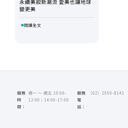
永續美妝新潮流 愛美也讓地球
變更美
閱讀全文
服務
週一 ～ 週五 10:00-
服務
（02）2550-8141
時
12:00；14:00-17:00
電
間：
話：