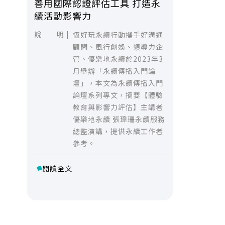
善用國際認證評估工具 打造永
續活動影響力
說 明 |
恆好玩永續行動攜手好溝通
顧問、風行創娛、領導力企
管、優樂地永續於2023年3
月舉辦「永續傳播入門論
壇」，本文為永續傳播入門
論壇系列專文，摘要【體驗
教育與影響力評估】主講者
優樂地永續 張瑋珊永續服務
總監演講，提供永續工作者
參考。
閱讀全文