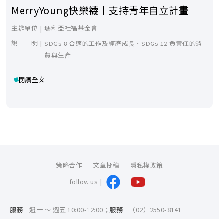
MerryYoung快樂襪丨支持青年自立計畫
主辦單位 |
瑪利亞社福基金會
說 明 |
SDGs 8 合適的工作及經濟成長、SDGs 12 負責任的消
費與生產
閱讀全文
策略合作
文章投稿
隱私權政策
follow us |
服務
週一 ～ 週五 10:00-12:00；
服務
（02）2550-8141