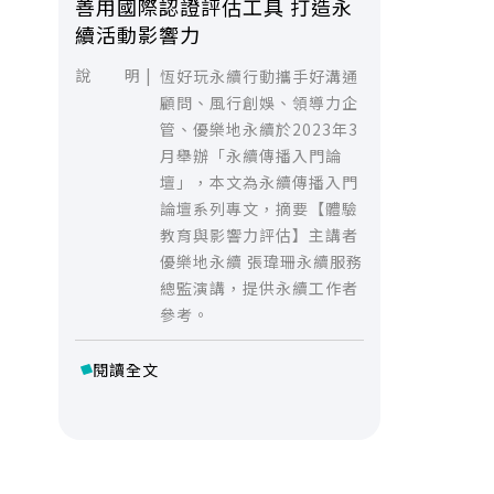
善用國際認證評估工具 打造永
續活動影響力
說 明 |
恆好玩永續行動攜手好溝通
顧問、風行創娛、領導力企
管、優樂地永續於2023年3
月舉辦「永續傳播入門論
壇」，本文為永續傳播入門
論壇系列專文，摘要【體驗
教育與影響力評估】主講者
優樂地永續 張瑋珊永續服務
總監演講，提供永續工作者
參考。
閱讀全文