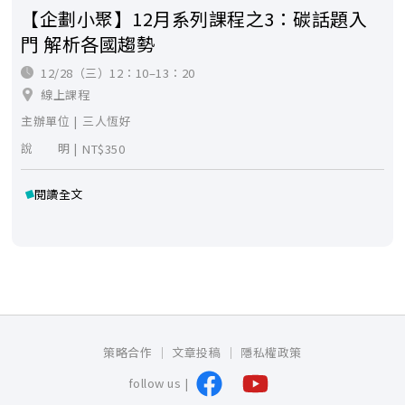
【企劃小聚】12月系列課程之3：碳話題入
門 解析各國趨勢
12/28（三）12：10–13：20
線上課程
主辦單位 |
三人恆好
說 明 |
NT$350
閱讀全文
策略合作
文章投稿
隱私權政策
follow us |