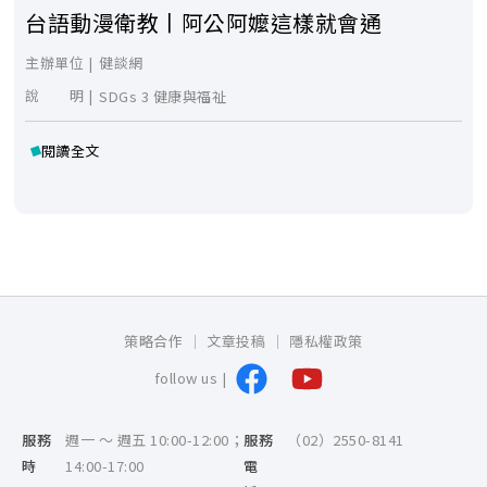
台語動漫衛教丨阿公阿嬤這樣就會通
主辦單位 |
健談網
說 明 |
SDGs 3 健康與福祉
閱讀全文
策略合作
文章投稿
隱私權政策
follow us |
服務
週一 ～ 週五 10:00-12:00；
服務
（02）2550-8141
時
14:00-17:00
電