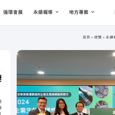
循環會展
永續報導
地方專案
首頁
»
總覽
»
永續
棲
環
議
關