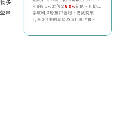
生物多
年的9.1%滑落至
6.9%
新低。即便二
及聲量
手原料微增至73億噸，仍被突破
1,060億噸的總資源消耗量稀釋。