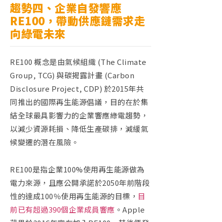
趨勢四、企業自發響應
RE100
，帶動供應鏈需求走
向綠電未來
RE100
概念是由氣候組織
(The Climate
Group, TCG)
與碳揭露計畫
(Carbon
Disclosure Project, CDP)
於
2015
年共
同推出的國際再生能源倡議，目的在於集
結全球最具影響力的企業響應綠電趨勢，
以減少資源耗損、降低生產碳排，減緩氣
候變遷的潛在風險。
RE100
是指企業
100%
使用再生能源做為
電力來源，且應公開承諾於
2050
年前階段
性的達成
100
％使用再生能源的目標，
目
前已有超過
390
個企業成員響應
。
Apple