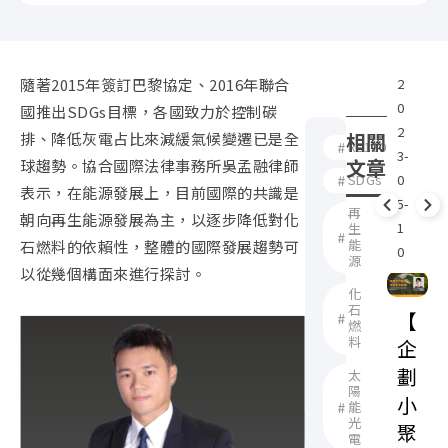
隨著
2015
年簽訂巴黎協定、
2016
年聯合
2
企
2
0
劃
0
國推出
SDGs
目標，各國致力於控制碳
2
小
2
相關
排、降低灰電占比來減緩氣候變遷已是全
RE100
3-
聚
3
文章
球趨勢。協合國際法律事務所吳孟融律師
SDGs
0
0
表示，在能源發展上，目前國際的共識是
5-
5
再
朝向再生能源發展為主，以逐步降低對化
1
1
生
能
石燃料的依賴性，整體的國際發展趨勢可
0
0
源
以從幾個構面來進行探討。
化
石
【
燃
料
企
劃
太
陽
小
能
光
聚
電