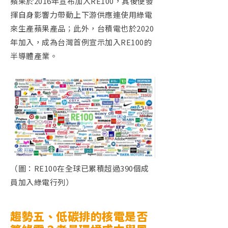
蘋果於
2016
年宣布加入
RE100
，其後便發
揮自身影響力帶動上下游供應連使用綠電
來生產蘋果產品；此外，台積電也於
2020
年加入，成為台灣首例宣示加入
RE100
的
半導體產業。
（圖：RE100在全球已累積超過390個成
員加入綠電行列）
趨勢五、低碳排的核電是否