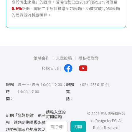
高於再生速度」的困境，循環指數已由2018年的9.1%滑落至
6.9%
新低。即便二手原料微增至73億噸，仍被突破1,060億噸
的總資源消耗量稀釋。
策略合作
文章投稿
隱私權政策
follow us |
服務
週一 ～ 週五 10:00-12:00；
服務
（02）2550-8141
時
14:00-17:00
電
間：
話：
請輸入您的
© 2026 三人恆好有限公
訂閱「恆好選讀」電子
訂閱信箱：
司. Design by
EG
. All
報，讓您定期掌握永續
訂閱
Rights Reserved.
趨勢報導及各地有趣活