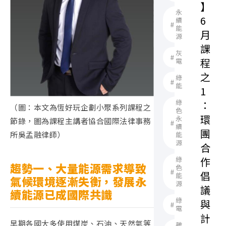
】
永
6
續
能
月
源
課
灰
程
電
之
綠
能
1
綠
：
（圖：本文為恆好玩企劃小聚系列課程之
色
環
永
節錄，圖為課程主講者協合國際法律事務
續
團
所吳孟融律師）
能
源
合
作
綠
趨勢一、大量能源需求導致
色
倡
能
氣候環境逐漸失衡，發展永
源
議
續能源已成國際共識
綠
與
電
計
早期各國大多使用煤炭、石油、天然氣等
離