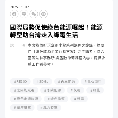
2025-09-02
Facebook
Line
WeChat
Pinterest
國際局勢促使綠色能源崛起！能源
轉型助台灣走入綠電生活
說 明 |
本文為恆好玩企劃小聚系列課程之節錄，摘要
自【綠色能源企業行動方案】之主講者，協合
國際法律事務所 吳孟融律師課程內容，提供永
續工作者參考。
RE100
SDGs
再生能源
化石燃料
太陽能光電
永續能源
灰電
綠能
綠色永續能源
綠色能源
綠電
離岸風電
風力發電