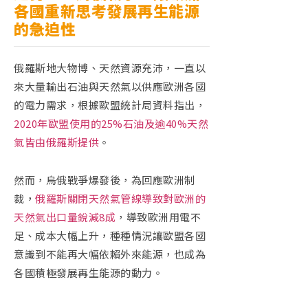
各國重新思考發展再生能源
的急迫性
俄羅斯地大物博、天然資源充沛，一直以
來大量輸出石油與天然氣以供應歐洲各國
的電力需求，根據歐盟統計局資料指出，
2020
年歐盟使用的
25%
石油及逾
40%
天然
氣皆由俄羅斯提供
。
然而，烏俄戰爭爆發後，為回應歐洲制
裁，
俄羅斯關閉天然氣管線導致對歐洲的
天然氣出口量銳減
8
成
，導致歐洲用電不
足、成本大幅上升，種種情況讓歐盟各國
意識到不能再大幅依賴外來能源，也成為
各國積極發展再生能源的動力。