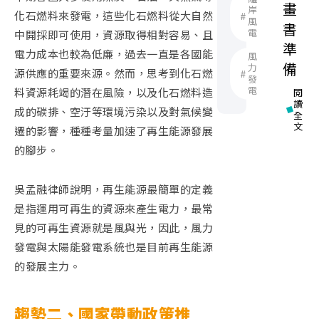
畫
岸
化石燃料來發電，這些化石燃料從大自然
風
書
電
中開採即可使用，資源取得相對容易、且
準
電力成本也較為低廉，過去一直是各國能
風
備
力
源供應的重要來源。然而，思考到化石燃
發
電
料資源耗竭的潛在風險，以及化石燃料造
閱
讀
成的碳排、空汙等環境污染以及對氣候變
全
文
遷的影響，種種考量加速了再生能源發展
的腳步。
吳孟融律師說明，再生能源最簡單的定義
是指運用可再生的資源來產生電力，最常
見的可再生資源就是風與光，因此，風力
發電與太陽能發電系統也是目前再生能源
的發展主力。
趨勢二、國家帶動政策推