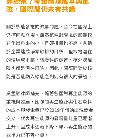
算綠電？考量環境成本與風
險，國際間仍未有共識
關於核能發電的歸屬問題，至今在國際上
仍持兩派立場。雖然核電對環境的影響較
石化燃料來的小，且碳排量也不高，有助
於企業達成淨零碳排的目標，但核電潛在
的環境成本高，核廢料的處置、核外洩風
險也都是潛在風險，因此，國際間對於核
能是否能納入綠能之列仍有很大的爭議。
吳孟融律師補充，隨著各國對再生能源的
重視與發展，國際間再生能源與化石燃料
的成本與發電量已於
2019
年開始出現黃金
交叉，代表再生能源的發電量比重已逐漸
上升、且成本逐漸下降，顯示再生能源的
競爭力已不容小覷。