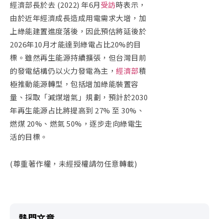
經濟部長於去
(2022)
年
6
月
受訪
時表示，
由於近年經濟成長造成用電需求大增，加
上綠能建置進度落後，因此預估將延後於
2026
年
10
月才能達到綠電占比
20%
的目
標。雖然再生能源持續擴張，但台灣目前
的發電結構仍以火力發電為主，
經濟部
積
極推動能源轉型，包括增加綠能裝置容
量、採取「減煤增氣」規劃，預計於2030
年再生能源占比將提高到 27% 至 30%、
燃煤 20%、燃氣 50%，逐步走向綠電生
活的目標。
(
尊重著作權，未經授權請勿任意轉載
)
熱門文章