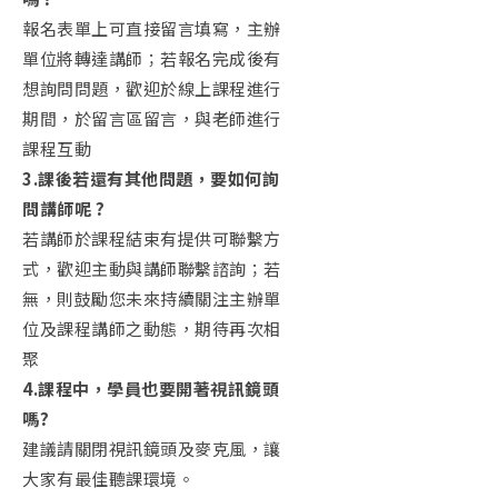
報名表單上可直接留言填寫，主辦
單位將轉達講師；若報名完成後有
想詢問問題，歡迎於線上課程進行
期間，於留言區留言，與老師進行
課程互動
3.
課後若還有其他問題，要如何詢
問講師呢
?
若講師於課程結束有提供可聯繫方
式，歡迎主動與講師聯繫諮詢；若
無，則鼓勵您未來持續關注主辦單
位及課程講師之動態，期待再次相
聚
4.
課程中，學員也要開著視訊鏡頭
嗎
?
建議請關閉視訊鏡頭及麥克風，讓
大家有最佳聽課環境。