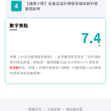
【循環小聚】從產品設計開發思維談飲料瓶
循環創新
數字焦點
7.1
%
根據《2025年循環差距報告》，全球循環率正陷於「消耗增速
高於再生速度」的困境，循環指數已由2018年的9.1%滑落至
6.9%
新低。即便二手原料微增至73億噸，仍被突破1,060億噸
的總資源消耗量稀釋。
策略合作
文章投稿
隱私權政策