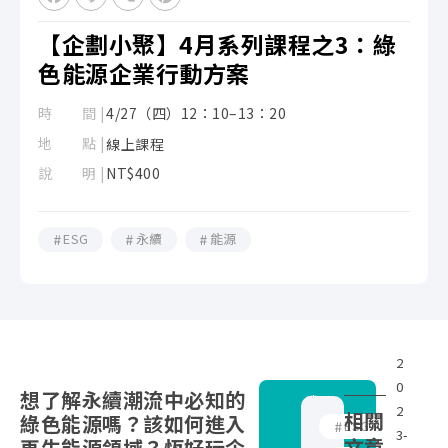
【企劃小聚】4月系列課程之3：綠
色能源企業行動方案
時 間 |
4/27（四）12：10–13：20
地 點 |
線上課程
說 明 |
NT$400
ESG
永續
能源
2
企
2
0
劃
0
想了解永續潮流中必知的
我
2
小
2
相關
綠色能源嗎？該如何進入
有
ESG
3-
聚
3
文章
再生能源領域？恆好玩企
興