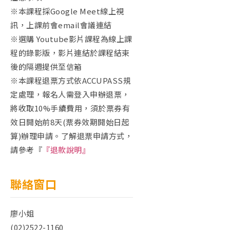
※本課程採Google Meet線上視
訊，上課前會email會議連結
※選購 Youtube影片課程為線上課
程的錄影版，影片連結於課程結束
後的隔週提供至信箱
※本課程退票方式依ACCUPASS規
定處理，報名人需登入申辦退票，
將收取10%手續費用，須於票券有
效日開始前8天(票券效期開始日起
算)辦理申請。了解退票申請方式，
請參考『
『退款說明』
聯絡窗口
廖小姐
(02)2522-1160