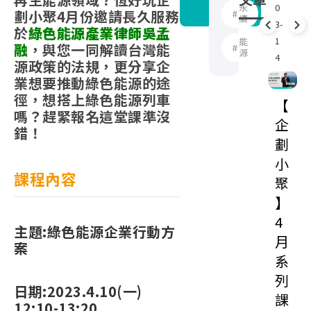
永
0
0
趣
劃小聚4月份邀請長久服務
續
3-
3
於
綠色能源產業律師吳孟
1
1
能
融
，與您一同解讀台灣能
源
4
4
源政策的法規，更分享企
業想要推動綠色能源的途
徑，想搭上綠色能源列車
【
嗎？趕緊報名這堂課準沒
企
錯！
劃
小
課程內容
聚
】
4
主題:綠色能源企業行動方
月
案
系
列
日期:2023.4.10(一)
課
12:10-13:20