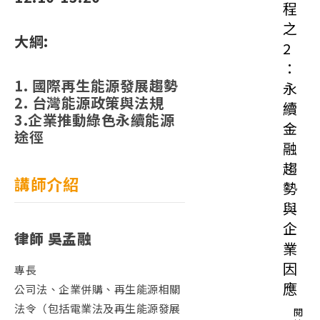
程
之
大綱:
2
：
1. 國際再生能源發展趨勢
永
2. 台灣能源政策與法規
續
3.企業推動綠色永續能源
金
途徑
融
趨
講師介紹
勢
與
企
律師 吳孟融
業
因
專長
應
公司法、企業併購、再生能源相關
法令（包括電業法及再生能源發展
閱