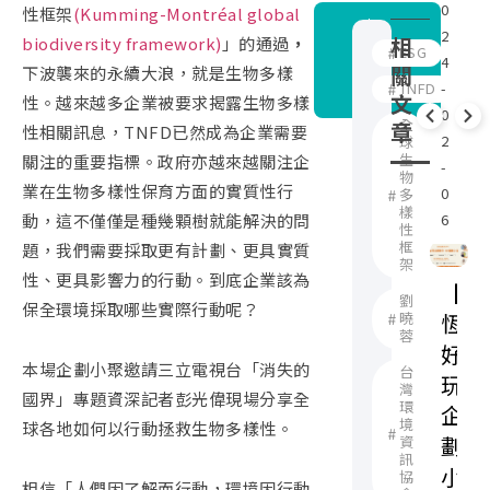
0
劃
0
性框架
(Kumming-Montréal global
報
2
小
2
相
biodiversity framework)
」的通過
，
名
ESG
4
聚
4
關
連
下波襲來的永續大浪，就是生物多樣
TNFD
-
-
結
文
性。越來越多企業被要求揭露生物多樣
0
0
全
章
性相關訊息，TNFD已然成為企業需要
2
1
球
生
關注的重要指標。政府亦越來越關注企
-
-
物
業在生物多樣性保育方面的實質性行
0
1
多
樣
動，這不僅僅是種幾顆樹就能解決的問
6
0
性
框
題，我們需要採取更有計劃、更具實質
架
性、更具影響力的行動。到底企業該為
【
劉
保全環境採取哪些實際行動呢？
曉
恆
蓉
好
本場企劃小聚邀請三立電視台「消失的
台
玩
灣
國界」專題資深記者彭光偉現場分享全
環
企
境
球各地如何以行動拯救生物多樣性。
劃
資
訊
小
協
相信「人們因了解而行動，環境因行動