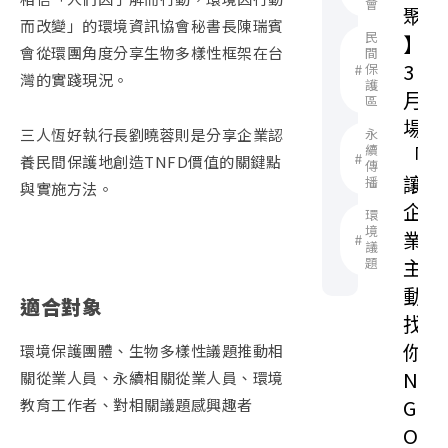
會
聚
而改變」的環境資訊協會秘書長陳瑞賓
民
】
會從環團角度分享生物多樣性框架在台
間
3
保
灣的實踐現況。
護
月
區
場
三人恆好執行長劉曉蓉則是分享企業認
永
續
「
養民間保護地創造TNFD價值的關鍵點
傳
讓
播
與實施方法。
企
環
境
業
議
題
主
動
適合對象
找
你
環境保護團體、生物多樣性議題推動相
N
關從業人員、永續相關從業人員、環境
G
教育工作者、對相關議題感興趣者
O