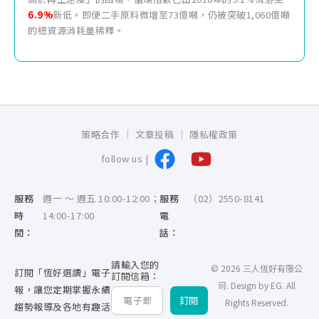
6.9%
新低。即便二手原料微增至73億噸，仍被突破1,060億噸
的總資源消耗量稀釋。
策略合作
文章投稿
隱私權政策
follow us |
服務
週一 ～ 週五 10:00-12:00；
服務
（02）2550-8141
時
14:00-17:00
電
間：
話：
請輸入您的
© 2026 三人恆好有限公
訂閱「恆好選讀」電子
訂閱信箱：
司. Design by
EG
. All
報，讓您定期掌握永續
訂閱
Rights Reserved.
趨勢報導及各地有趣活