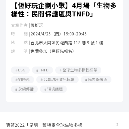
【恆好玩企劃小聚】4月場「生物多
樣性：民間保護區與TNFD」
文章作者 |
恆好玩
時 間 |
2024/4/25（四）19:00-20:45
地 點 |
台北市大同區
民權西路 118 巷 9 號 1 樓
說 明 |
免費參加（需預先報名）
ESG
TNFD
全球生物多樣性框架
劉曉蓉
台灣環境資訊協會
民間保護區
永續傳播
環境議題
隨著2022「昆明—蒙特婁全球生物多樣
2
企
2