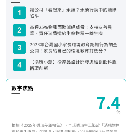
讓公司「看起來」永續？永續行動中的漂綠
陷阱
高達25%物種面臨滅絕威脅！支持友善農
業、責任消費還給生態物種一線生機
2023年台灣國小家長環境教育認知行為調查
公開！家長給自己的環境教育打幾分？
【循環小聚】從產品設計開發思維談飲料瓶
循環創新
數字焦點
7.0
%
根據《2025年循環差距報告》，全球循環率正陷於「消耗增速
高於再生速度」的困境，循環指數已由2018年的9.1%滑落至